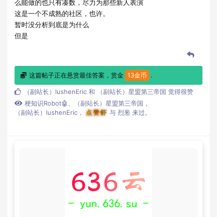
么能做的也只有凑数，尽力为那些新人表演
这是一个不成熟的社区，也许。
暂时没分析到底是为什么
但是
这篇帖子正在悬赏最佳答案，赏金
13金币
.
（副站长）lushenEric
和
（副站长）星盟第三帝国
觉得很赞
梗知识Robot🤖
、
（副站长）星盟第三帝国
，
（副站长）lushenEric
，
点赞虾
与
烈葱
来过。