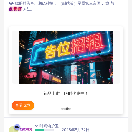
临册胖头鱼
、
期亿科技
，
（副站长）星盟第三帝国
，
愈
与
点赞虾
来过。
新品上市，限时优惠中！
查看优惠
x: 时间轴护卫
啦啦啦
2025年8月22日
l