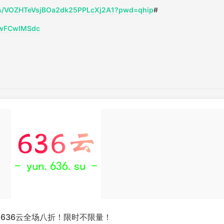
m/s/VOZHTeVsjBOa2dk25PPLcXj2A1?pwd=qhip
#
mMwFCwIMSdc
636云全场八折！限时不限量！