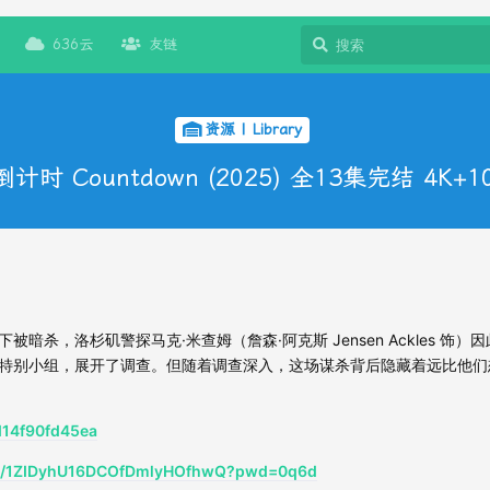
636云
友链
资源 | Library
时 Countdown (2025) 全13集完结 4K+1
，洛杉矶警探马克·米查姆（詹森·阿克斯 Jensen Ackles 饰）
特别小组，展开了调查。但随着调查深入，这场谋杀背后隐藏着远比他们
/d14f90fd45ea
m/s/1ZIDyhU16DCOfDmlyHOfhwQ?pwd=0q6d