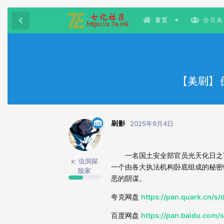
首页
会员表
【美剧】倒计
剧影
2025年9月4日
一名国土安全部官员光天化日之下被暗杀
x: 虫洞探
一个由各大执法机构卧底组成的秘密
险家
恶的阴谋。
夸克网盘
https://pan.quark.cn/s
百度网盘
https://pan.baidu.co