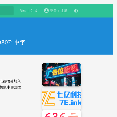
简体中文
登录 / 注册
080P 中字
因此被招募加入
想象中更加险