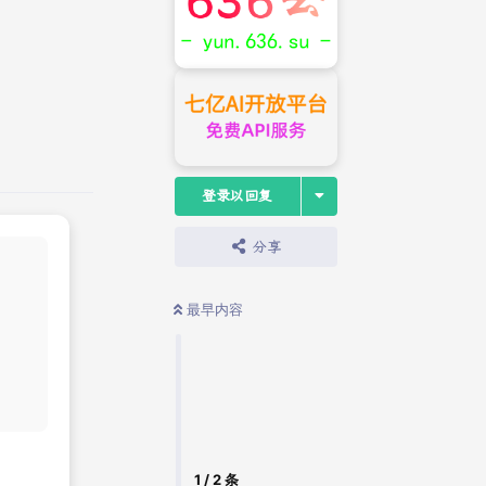
登录以回复
分享
最早内容
新品上市
1
/
2
条