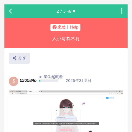
2
/
3
条
求助 | Help
大小写都不行
分享
x: 星尘起航者
5305896
2025年3月5日
5