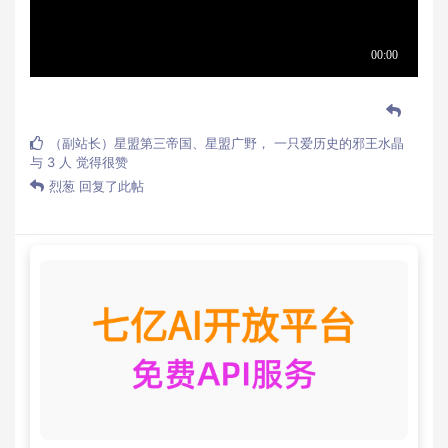
（副站长）星盟第三帝国
、
星盟广野
，
一只爱历史的邪王水晶
与
3
人
觉得很赞
烈葱
回复了此帖