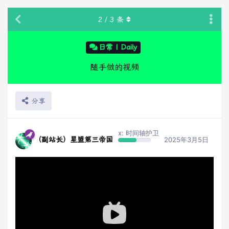
2
/
3
条
日常 | Daily
随手做的视频
分享
x: 时间轴护卫
（副站长）星盟第三帝国
2025年3月5日