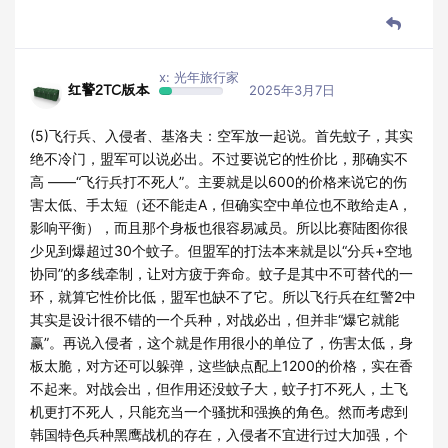
x: 光年旅行家
红警2TC版本
2025年3月7日
(5)飞行兵、入侵者、基洛夫：空军放一起说。首先蚊子，其实
绝不冷门，盟军可以说必出。不过要说它的性价比，那确实不
高 ——“飞行兵打不死人”。主要就是以600的价格来说它的伤
害太低、手太短（还不能走A，但确实空中单位也不敢给走A，
影响平衡），而且那个身板也很容易减员。所以比赛陆图你很
少见到爆超过30个蚊子。但盟军的打法本来就是以“分兵+空地
协同”的多线牵制，让对方疲于奔命。蚊子是其中不可替代的一
环，就算它性价比低，盟军也缺不了它。所以飞行兵在红警2中
其实是设计很不错的一个兵种，对战必出，但并非“爆它就能
赢”。再说入侵者，这个就是作用很小的单位了，伤害太低，身
板太脆，对方还可以躲弹，这些缺点配上1200的价格，实在香
不起来。对战会出，但作用还没蚊子大，蚊子打不死人，土飞
机更打不死人，只能充当一个骚扰和强换的角色。然而考虑到
韩国特色兵种黑鹰战机的存在，入侵者不宜进行过大加强，个