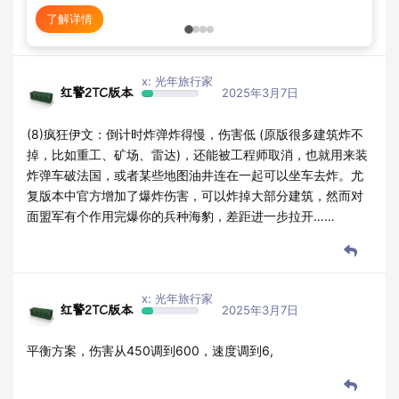
详情
立即抢购
x: 光年旅行家
红警2TC版本
2025年3月7日
(8)疯狂伊文：倒计时炸弹炸得慢，伤害低 (原版很多建筑炸不
掉，比如重工、矿场、雷达)，还能被工程师取消，也就用来装
炸弹车破法国，或者某些地图油井连在一起可以坐车去炸。尤
复版本中官方增加了爆炸伤害，可以炸掉大部分建筑，然而对
面盟军有个作用完爆你的兵种海豹，差距进一步拉开……
x: 光年旅行家
红警2TC版本
2025年3月7日
平衡方案，伤害从450调到600，速度调到6,