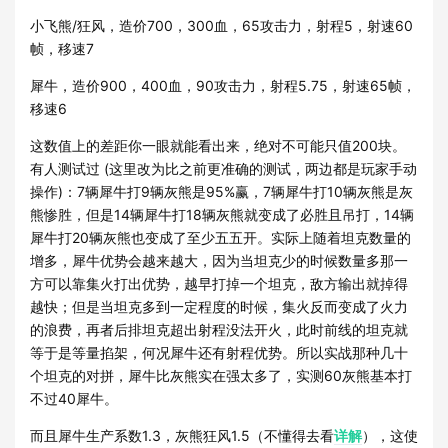
小飞熊/狂风，造价700，300血，65攻击力，射程5，射速60
帧，移速7
犀牛，造价900，400血，90攻击力，射程5.75，射速65帧，
移速6
这数值上的差距你一眼就能看出来，绝对不可能只值200块。
有人测试过 (这里改为比之前更准确的测试，两边都是玩家手动
操作)：7辆犀牛打9辆灰熊是95%赢，7辆犀牛打10辆灰熊是灰
熊惨胜，但是14辆犀牛打18辆灰熊就变成了必胜且吊打，14辆
犀牛打20辆灰熊也变成了至少五五开。实际上随着坦克数量的
增多，犀牛优势会越来越大，因为当坦克少的时候数量多那一
方可以靠集火打出优势，越早打掉一个坦克，敌方输出就掉得
越快；但是当坦克多到一定程度的时候，集火反而变成了火力
的浪费，再者后排坦克超出射程没法开火，此时前线的坦克就
等于是等量掐架，何况犀牛还有射程优势。所以实战那种几十
个坦克的对拼，犀牛比灰熊实在强太多了，实测60灰熊基本打
不过40犀牛。
而且犀牛生产系数1.3，灰熊狂风1.5（不懂得去看
详解
），这使