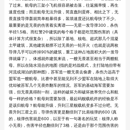
了过来。航母的三架小飞机很容易被击落，往返频率慢，再生
速度也慢；而且航母无法升级，简直蠢到蛋疼。相比之下，无
畏直接导弹轰就简单粗暴得多，装填速度还比航母快了不少。
最重要的是无畏的伤害着实离谱——无星一发导弹300，杀伤
半径1.5格。而红警2中建筑的每个格子都是吃范围伤害的（具
体计算方式很复杂），所以除了基地、核电、超武那几个混凝
土甲建筑，其他建筑都撑不过无畏的一轮开火（也就是说两枚
导弹几乎可以炸掉90%的建筑，重工这种占地面积大的一发导
弹就爆了）。体感就炸建筑来说，一艘无畏甚至相当于两艘航
母。所以在陆水混合的地图 (指的是对战模式，主打陆地但带有
河流或湖泊的那种图)，苏军造一艘无畏去偷袭，杀伤力远高于
盟军造一艘航母。比赛中甚至能见到不少盟军在陆地上取得大
优却被苏军几个无畏炸翻车的情况。苏军的基础海军需要加
强，但无畏真得削一削，这样的破坏力和破坏效率凭什么和航
母一样的价格？航母则需要加强，最起码舰载机炸的经验是不
是该归航母？航母能升级，升到三星舰载机变多不过分吧。无
畏升到三星之后，导弹伤害更是翻倍到了比肩核弹的600 (真
的，核弹伤害就是600，以至于有一句著名的玩笑：核弹人称
小无畏)，伤害半径也翻倍到了3格，还是由于那个范围伤害的