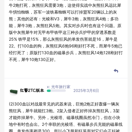
牛2炮打死，灰熊狂风需要3炮，这使得实战中灰熊狂风远比犀
牛惧怕蜘蛛，苏军一波铁幕蜘蛛可以打掉盟军20辆以上的灰
熊；其他的还有：光棱和V3，犀牛3炮，灰熊狂风4炮；多功
能，犀牛3炮，灰熊狂风5炮。其实对步兵时也有这个问题。原
版中灰熊犀牛对无甲布甲铁甲这三种步兵护甲的穿透系数是
25% 铁甲是15%，那么灰熊狂风的单发伤害就是16，犀牛是
22。打100血的狗，灰熊狂风6炮96刚好打不死，而犀牛5炮已
经打死了；原版打130血的磁暴步兵，灰熊狂风14炮128刚好打
不死，犀牛10炮130正好。
x: 光年旅行家
红警2TC版本
2025年3月6日
(2)300血以对战最常见的武器来说，巨炮2炮正好轰爆一辆灰
熊狂风，犀牛就能扛3炮。2架入侵者正好炸掉灰熊狂风，3架
才能炸掉犀牛。另外，光棱塔、磁暴线圈虽然冷门，但在小块
地中有时也会出。2个串联的光棱塔、有磁暴步兵充能的磁暴线
圈，单发伤害都是300，所以小飞熊和狂风面对它们会正好被