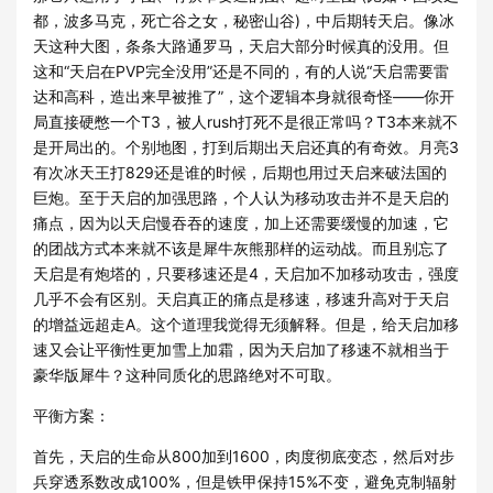
都，波多马克，死亡谷之女，秘密山谷)，中后期转天启。像冰
天这种大图，条条大路通罗马，天启大部分时候真的没用。但
这和“天启在PVP完全没用”还是不同的，有的人说“天启需要雷
达和高科，造出来早被推了”，这个逻辑本身就很奇怪——你开
局直接硬憋一个T3，被人rush打死不是很正常吗？T3本来就不
是开局出的。个别地图，打到后期出天启还真的有奇效。月亮3
有次冰天王打829还是谁的时候，后期也用过天启来破法国的
巨炮。至于天启的加强思路，个人认为移动攻击并不是天启的
痛点，因为以天启慢吞吞的速度，加上还需要缓慢的加速，它
的团战方式本来就不该是犀牛灰熊那样的运动战。而且别忘了
天启是有炮塔的，只要移速还是4，天启加不加移动攻击，强度
几乎不会有区别。天启真正的痛点是移速，移速升高对于天启
的增益远超走A。这个道理我觉得无须解释。但是，给天启加移
速又会让平衡性更加雪上加霜，因为天启加了移速不就相当于
豪华版犀牛？这种同质化的思路绝对不可取。
平衡方案：
首先，天启的生命从800加到1600，肉度彻底变态，然后对步
兵穿透系数改成100%，但是铁甲保持15%不变，避免克制辐射