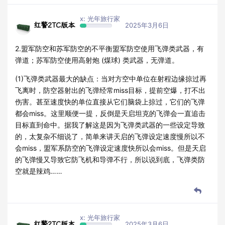
x: 光年旅行家
红警2TC版本
2025年3月6日
2.盟军防空和苏军防空的不平衡盟军防空使用飞弹类武器，有
弹道；苏军防空使用高射炮 (煤球) 类武器，无弹道。
(1)飞弹类武器最大的缺点：当对方空中单位在射程边缘掠过再
飞离时，防空器射出的飞弹经常miss目标，提前空爆，打不出
伤害。甚至速度快的单位直接从它们脑袋上掠过，它们的飞弹
都会miss。这里顺便一提，反倒是天启坦克的飞弹会一直追击
目标直到命中。据我了解这是因为飞弹类武器的一些设定导致
的，太复杂不细说了，简单来讲天启的飞弹设定速度慢所以不
会miss，盟军系防空的飞弹设定速度快所以会miss。但是天启
的飞弹慢又导致它防飞机和导弹不行，所以说到底，飞弹类防
空就是辣鸡……
x: 光年旅行家
红警2TC版本
2025年3月6日