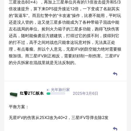
三星攻击80×4），再加上三星单位共有的1.1倍攻击提升和5/3
倍攻速提升，算下来DPS提升接近12倍，一下变成了名副其实
的“装逼车”。而且红警中的“卡攻速”操作，比赛不能用，平时玩
还是没人管的，这又使三星多功能成为了各种带箱子混战中能
左右战局的单位。捡到火力箱子的三星多功能，跑得飞快伤害
还高，随时能偷袭后方嫖建筑，打得过它的摸不到，摸得到它
的打不过，高手之间对战也只能拿这玩意对拆，无法真正处
理，有点毒瘤。所以个人意见，无星IFV的防空能力绝对需要狠
狠加强。而三星IFV则正相反，需要好好削一削伤害。三星IFV
的分兵拆家在混战里就是无法反制的。
x: 光年旅行家
红警2TC版本
2025年3月6日
平衡方案：
无星IFV的伤害从25X2改为40*2，三星IFV导弹去除2发