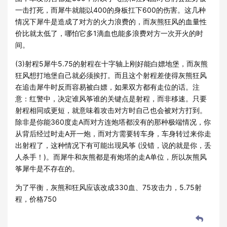
一击打死，而犀牛就能以400的身板扛下600的伤害。这几种
情况下犀牛是造成了对方的火力浪费的，而灰熊狂风的血量性
价比就太低了，哪怕它多1滴血也能多浪费对方一次开火的时
间。
(3)射程5犀牛5.75的射程在十字轴上刚好能白嫖地堡，而灰熊
狂风想打地堡自己就必须挨打。而且这个射程差使得灰熊狂风
在追击犀牛时反而容易被白嫖，如果双方都有走位的话。注
意：红警中，决定谁风筝谁的关键点是射程，而非移速。只要
射程相同或更短，就意味着攻击对方时自己也会被对方打到。
除非是你能360度走A而对方连炮塔都没有的那种极端情况，你
从背后经过时走A开一炮，而对方需要转车身，车身转过来你走
出射程了，这种情况下有可能出现风筝 (没错，说的就是你，丢
人杀手！)。而犀牛和灰熊都是有炮塔的走A单位，所以灰熊风
筝犀牛是不存在的。
为了平衡，灰熊和狂风应该改成330血、75攻击力，5.75射
程，价格750