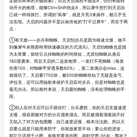
定能否风筝的关键因素)，而且天启虽然不能走A，但仍有能转
动开火的炮塔，能够Ctrl+Shift伪走A，所以犀牛想打到天启自
己就一样得挨打。所谓的“风筝”，就是月亮3来操作，都几乎无
法实现。天启的问题并不是以讹传讹的“打不过犀牛”，而在于两
点：
①有天敌——步兵和蜘蛛。天启怕步兵是因为移速太慢，做不
到像犀牛灰熊那样用快速碾压的方式清兵)。天启怕蜘蛛也是因
为太笨重，留给它点掉蜘蛛的时间很短，尤其怕蜘蛛从身后
180度袭来。而且天启的二连发炮弹，一发打不死蜘蛛（每发
伤害100，对蜘蛛甲穿透系数60%），第二发偶尔会miss，这
就很坑了。天启要1750块，被500的蜘蛛给钻了无疑是血亏。
伊拉克，还可以用辐射来保护天启应对步兵，但是对蜘蛛也是
毫无办法。所以相对来说，天启最怕蜘蛛，没有处理蜘蛛的手
段。
②别人应对天启可以不跟你打，分兵袭扰，你的天启支援速度
太慢，很容易被对方的分兵溜来溜去。而且被溜着溜着搞不好
又陷入了对方的包围圈，自己速度还慢，根本没法跑。所以天
启要么就是只能用来防守，你就放家里不动；要么你想进攻，
那它只适用于小图、有狭窄要道的图、超时空图 (比如：围攻之