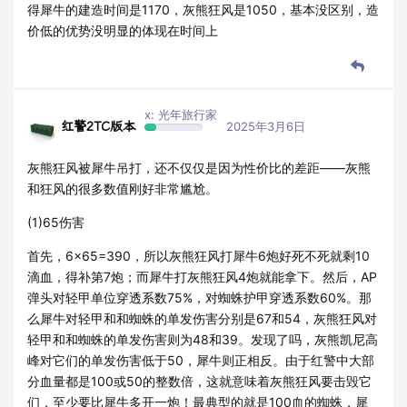
得犀牛的建造时间是1170，灰熊狂风是1050，基本没区别，造
价低的优势没明显的体现在时间上
x: 光年旅行家
红警2TC版本
2025年3月6日
灰熊狂风被犀牛吊打，还不仅仅是因为性价比的差距——灰熊
和狂风的很多数值刚好非常尴尬。
(1)65伤害
首先，6×65=390，所以灰熊狂风打犀牛6炮好死不死就剩10
滴血，得补第7炮；而犀牛打灰熊狂风4炮就能拿下。然后，AP
弹头对轻甲单位穿透系数75%，对蜘蛛护甲穿透系数60%。那
么犀牛对轻甲和和蜘蛛的单发伤害分别是67和54，灰熊狂风对
轻甲和和蜘蛛的单发伤害则为48和39。发现了吗，灰熊凯尼高
峰对它们的单发伤害低于50，犀牛则正相反。由于红警中大部
分血量都是100或50的整数倍，这就意味着灰熊狂风要击毁它
们，至少要比犀牛多开一炮！最典型的就是100血的蜘蛛，犀