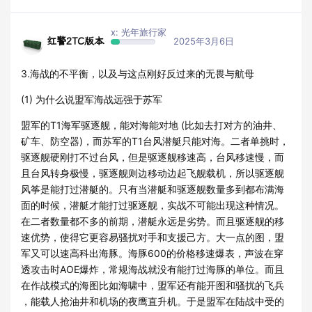
x: 光年旅行家
红警2TC版本
2025年3月6日
3.海战的不平衡，以及与这点刚好反过来的无畏与航母
(1) 为什么说盟军海战远强于苏军
盟军的T1海军驱逐舰，能对海能对地 (比如去打对方的油井、
矿车、防空器)，而苏军的T1台风潜艇只能对海。二者单挑时，
驱逐舰硬刚打不过台风，但是驱逐舰移速高，台风移速慢，而
且台风转身极慢，驱逐舰则边移动边起飞舰载机，所以驱逐舰
风筝是能打过潜艇的。只有当潜艇和驱逐舰数量多到都布满海
面的时候，潜艇才能打过驱逐舰，实战不可能出现这种情况。
在二者数量都不多的前期，潜艇永远是劣势。而且驱逐舰的移
速优势，使得它更容易骚扰对手和支援己方。大一点的图，盟
军又可以速高科出海豚。海豚600的价格移速爆表，声波在穿
透攻击时AOE爆炸，常规海战就没有能打过海豚的单位。而且
在作战模式的海图比如海啸中，盟军还有能开图和骚扰的飞兵
，能载人抢油井和机场的夜鹰直升机。于是盟军在陆战中受的