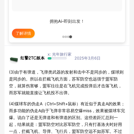
拥抱Ai-即刻出发！
了解详情
x: 光年旅行家
红警2TC版本
2025年3月6日
(3)由于有弹道，飞弹类武器的发射和击中不是同步的，煤球则
是同步的。所以在拦截飞机方面，苏军防空也远强于盟军防
空，就算伤害够，盟军往往是在飞机完成投弹后才击落飞机，
而苏军就能直接让飞机投不出弹。
(4)煤球车的伪走A（Ctrl+Shift+鼠标）有近似于真走A的效果；
而多功能的伪走A由于飞弹非常容易空爆miss，效果被煤球车完
爆。说白了还是无弹道和有弹道的区别。这些差距汇总到一
起，结果就是：盟军防空对比苏军防空，只有打基洛夫时好用
一点，拦截飞机、导弹、飞行兵，盟军防空远不如苏军。不过