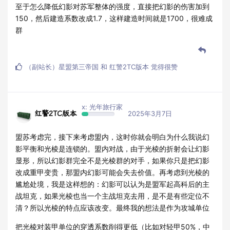
至于怎么降低幻影对苏军整体的强度，直接把幻影的伤害加到
150，然后建造系数改成1.7，这样建造时间就是1700，很难成
群
（副站长）星盟第三帝国
和
红警2TC版本
觉得很赞
x: 光年旅行家
红警2TC版本
2025年3月7日
盟苏考虑完，接下来考虑盟内，这时你就会明白为什么我说幻
影平衡和光棱是连锁的。盟内对战，由于光棱的折射会让幻影
显形，所以幻影群完全不是光棱群的对手，如果你只是把幻影
改成重甲变贵，那盟内幻影可能会失去价值。再考虑到光棱的
尴尬处境，我是这样想的：幻影可以认为是盟军起高科后的主
战坦克，如果光棱也当一个主战坦克去用，是不是有些定位不
清？所以光棱的特点应该改变。最终我的想法是作为攻城单位
把光棱对装甲单位的穿透系数削得更低（比如对轻甲50%，中