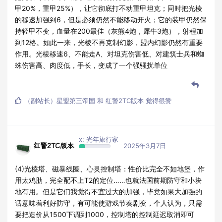
甲20%，重甲25%），让它彻底打不动重甲坦克；同时把光棱
的移速加强到6，但是必须仍然不能移动开火；它的装甲仍然保
持轻甲不变，血量在200最佳（灰熊4炮，犀牛3炮），射程加
到12格。如此一来，光棱不再克制幻影，盟内幻影仍然有重要
作用。光棱移速6、不能走A、对坦克伤害低、对建筑士兵和蜘
蛛伤害高、肉度低，手长，变成了一个强骚扰单位
（副站长）星盟第三帝国
和
红警2TC版本
觉得很赞
x: 光年旅行家
红警2TC版本
2025年3月7日
(4)光棱塔、磁暴线圈、心灵控制塔：性价比完全不如地堡，作
用太鸡肋，完全配不上T2的定位……也就法国前期防守和小块
地有用。但是它们我觉得不宜过大的加强，毕竟如果大加强的
话意味着利好防守，有可能使游戏节奏剧变，个人认为，只需
要把造价从1500下调到1000，控制塔的控制延迟取消即可