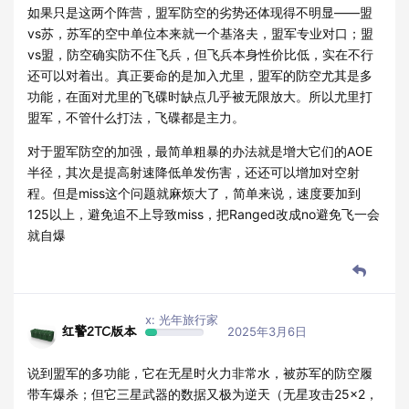
如果只是这两个阵营，盟军防空的劣势还体现得不明显——盟
vs苏，苏军的空中单位本来就一个基洛夫，盟军专业对口；盟
vs盟，防空确实防不住飞兵，但飞兵本身性价比低，实在不行
还可以对着出。真正要命的是加入尤里，盟军的防空尤其是多
功能，在面对尤里的飞碟时缺点几乎被无限放大。所以尤里打
盟军，不管什么打法，飞碟都是主力。
对于盟军防空的加强，最简单粗暴的办法就是增大它们的AOE
半径，其次是提高射速降低单发伤害，还还可以增加对空射
程。但是miss这个问题就麻烦大了，简单来说，速度要加到
125以上，避免追不上导致miss，把Ranged改成no避免飞一会
就自爆
x: 光年旅行家
红警2TC版本
2025年3月6日
说到盟军的多功能，它在无星时火力非常水，被苏军的防空履
带车爆杀；但它三星武器的数据又极为逆天（无星攻击25×2，