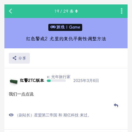
19
/
29
条
游戏 | Game
红色警戒2 尤里的复仇平衡性调整方法
分享
x: 光年旅行家
红警2TC版本
2025年3月6日
我们一点点说
（副站长）星盟第三帝国
和
期亿科技
来过。