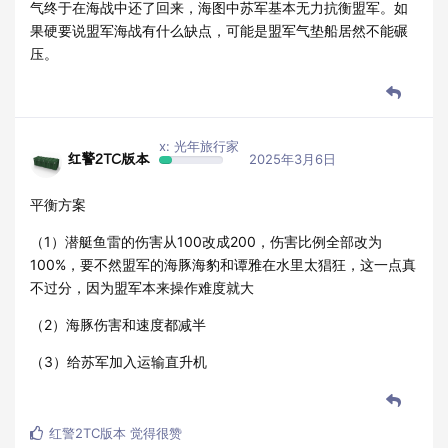
气终于在海战中还了回来，海图中苏军基本无力抗衡盟军。如
果硬要说盟军海战有什么缺点，可能是盟军气垫船居然不能碾
压。
x: 光年旅行家
红警2TC版本
2025年3月6日
平衡方案
（1）潜艇鱼雷的伤害从100改成200，伤害比例全部改为
100%，要不然盟军的海豚海豹和谭雅在水里太猖狂，这一点真
不过分，因为盟军本来操作难度就大
（2）海豚伤害和速度都减半
（3）给苏军加入运输直升机
红警2TC版本
觉得很赞