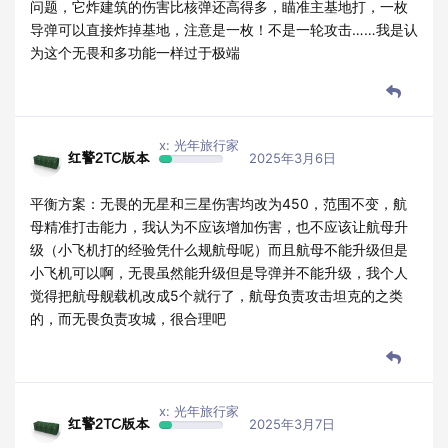
问题，它炸建筑的伤害比核弹还高得多，瞄准主基地打，一枚
导弹可以直接炸掉基地，注意是一枚！不是一轮攻击……我是认
为这个无畏和多功能一样过于极端
x: 光年旅行家
红警2TC版本
2025年3月6日
平衡方案：无畏的无星和三星伤害均改为450，范围不变，航
母精准打击能力，我认为不应该增加伤害，也不应该让航母升
级（小飞机打的经验凭什么规航母呢）而且航母不能升级但是
小飞机可以啊，无畏虽然能升级但是导弹并不能升级，我个人
觉得把航母舰载机改成5个就行了，航母负责攻击坦克的之类
的，而无畏负责攻城，很合理吧
x: 光年旅行家
红警2TC版本
2025年3月7日