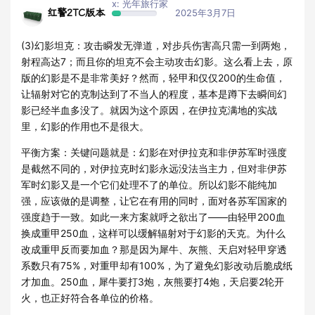
x: 光年旅行家
红警2TC版本
2025年3月7日
(3)幻影坦克：攻击瞬发无弹道，对步兵伤害高只需一到两炮，
射程高达7；而且你的坦克不会主动攻击幻影。这么看上去，原
版的幻影是不是非常美好？然而，轻甲和仅仅200的生命值，
让辐射对它的克制达到了不当人的程度，基本是蹲下去瞬间幻
影已经半血多没了。就因为这个原因，在伊拉克满地的实战
里，幻影的作用也不是很大。
平衡方案：关键问题就是：幻影在对伊拉克和非伊苏军时强度
是截然不同的，对伊拉克时幻影永远没法当主力，但对非伊苏
军时幻影又是一个它们处理不了的单位。所以幻影不能纯加
强，应该做的是调整，让它在有用的同时，面对各苏军国家的
强度趋于一致。如此一来方案就呼之欲出了——由轻甲200血
换成重甲250血，这样可以缓解辐射对于幻影的天克。为什么
改成重甲反而要加血？那是因为犀牛、灰熊、天启对轻甲穿透
系数只有75%，对重甲却有100%，为了避免幻影改动后脆成纸
才加血。250血，犀牛要打3炮，灰熊要打4炮，天启要2轮开
火，也正好符合各单位的价格。