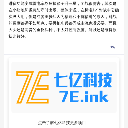
进多功能变成雷电车然后捡箱子升三星，团战很厉害；其次是
在小块地和紧急防守时出场。整体来说，在标准1v1对战中它确
实没大用，但是红警里步兵因为移速和不抗辐射的原因，对战
的强度都远不如坦克，要再把步兵都弄成主流也没必要。而且
大头还是高贵的全反兵种，不太好控制强度。所以还是维持原
状比较好。
点击了解七亿科技更多项目！
6