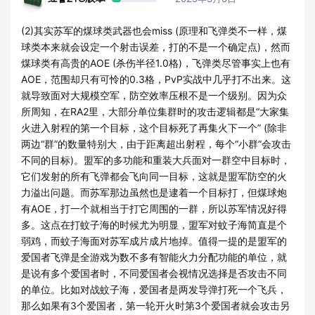
(2)其实苏军的煤球类武器也会miss (原理和飞弹类不一样，煤
球类本来就会设定一个射击误差，打的不是一个确定点)，然而
煤球类有高贵的AOE (杀伤半径1.0格)，飞弹类尽管事实上也有
AOE，范围却只有可怜的0.3格，PvP实战中几乎打不出来。这
就导致面对大规模空军，防空效率压根不是一个级别。因为众
所周知，在RA2里，大部分单位集群时的攻击逻辑都是“大家集
火进入射程的第一个目标，这个目标死了再集火下一个” (除非
两边“群”的数量特别大，由于距离超出射程，每个“小群”会攻击
不同的目标)。盟军的多功能和重装大兵面对一群空中目标时，
它们发射的所有飞弹都会飞向同一目标，这就是盟军防空的火
力溢出问题。而苏军那边虽然也是逮着一个目标打，但煤球炮
有AOE，打一个就相当于打它周围的一群，所以苏军情况好得
多。这点在打蚊子海的时候尤为明显，盟军对蚊子海简直是个
弱鸡，而蚊子海面对苏军成片成片地掉。值得一提的是盟军的
爱国者飞弹是全游戏为数不多有智能火力分配功能的单位，就
是说有多个爱国者时，不同爱国者会视情况选择是否攻击不同
的单位。比如对战蚊子海，爱国者是两发导弹打死一个飞兵，
那么如果有3个爱国者，第一轮开火时第3个爱国者就会攻击另