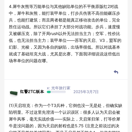
4.犀牛灰熊等万能单位与其他缺陷单位的不平衡原版红2对战
中，犀牛和灰熊，能打装甲单位，打步兵伤害不高但能碾压步
兵，也能打建筑；而且两者都是能真正移动攻击的单位，完全
胜任运动战。所以它们承担了大部分对战功能。步兵，速度慢
又被碾压克，除了开局rush以外无法担当主力；空军，性价比
低，也无法担当主力；装甲单位——苏军的天启、V3，盟军的
幻影、光棱，又因为各自的缺陷，出场率很低。所以对战基本
就成了基础坦克大战，尤其是比赛。下面我详细说说这些低出
场率单位的问题在哪。
x: 光年旅行家
红警2TC版本
2025年3月7日
(1)天启坦克：作为一个T3兵种，它倒也没一无是处，但确实缺
陷明显。不过这里先澄清一个认识误区：很多人认为天启会被
犀牛风筝，毫无实战价值——实际上，天启笨归笨，打等价犀
牛是没问题的，因为天启的射程也是5.75 (注意之前说过的决