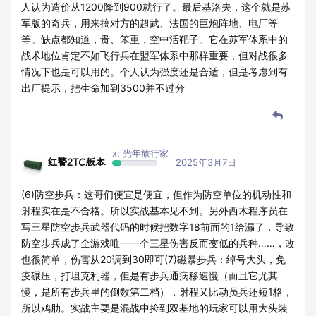
人认为造价从1200降到900就行了。最后基洛夫，这个就是苏
军版的奇兵，用来搞对方的超武、法国的巨炮阵地、电厂等
等。缺点都知道，贵、笨重，空中活靶子。它在苏军体系中的
战术地位肯定不如飞行兵在盟军体系中那样重要，但对战很多
情况下也是可以用的。个人认为强度还是合适，但是考虑到有
出厂提示，把生命加到3500并不过分
x: 光年旅行家
红警2TC版本
2025年3月7日
(6)防空步兵：这哥们便宜是便宜，但作为防空单位的机动性和
射程实在是不合格。所以实战基本见不到。另外西木程序员在
写三星防空步兵武器代码的时候把数字18前面的1给漏了，导致
防空步兵成了全游戏唯一一个三星伤害反而变低的兵种……，改
也很简单，伤害从20调到30即可(7)磁暴步兵：绰号大头，免
疫碾压，打坦克利器，但是有步兵通病移速慢（而且它尤其
慢，是所有步兵里的倒数第二档），射程又比动员兵还短1格，
所以鸡肋。实战主要是混战中捡到双基地的玩家可以用大头装