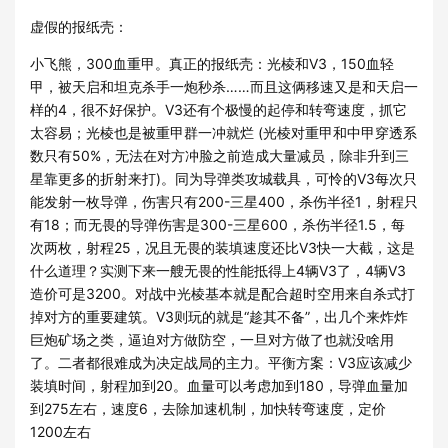
虚假的报纸壳：
小飞熊，300血重甲。真正的报纸壳：光棱和V3，150血轻
甲，被天启和坦克杀手一炮秒杀……而且这俩移速又是和天启一
样的4，很不好保护。V3还有个极慢的起停和转弯速度，抓它
太容易；光棱也是被重甲群一冲就烂 (光棱对重甲和中甲穿透系
数只有50%，无法在对方冲脸之前造成大量减员，除非升到三
星靠更多的折射来打)。同为导弹类攻城载具，可怜的V3每次只
能发射一枚导弹，伤害只有200-三星400，杀伤半径1，射程只
有18；而无畏的导弹伤害是300-三星600，杀伤半径1.5，每
次两枚，射程25，况且无畏的装填速度还比V3快一大截，这是
什么道理？实测下来一艘无畏的性能抵得上4辆V3了，4辆V3
造价可是3200。对战中光棱基本就是配合超时空用来自杀式打
掉对方的重要建筑。V3则玩的就是“趁其不备”，出几个来炸炸
巨炮矿场之类，逼迫对方做防空，一旦对方做了也就没啥用
了。二者都很难成为决定战局的主力。平衡方案：V3应该减少
装填时间，射程加到20。血量可以考虑加到180，导弹血量加
到275左右，速度6，去除加速机制，加快转弯速度，定价
1200左右