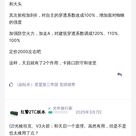
和大头
其次射程加到6，对自主的穿透系数改成100%，增加面对蜘蛛
的强度
加强防空火力，加走A，对建筑穿透系数调成120%、110%、
100%
定价2000左右吧
这样，天启就有了2个作用，卡路口防守和攻坚
（副站长）星盟第三帝国
觉得很赞
x: 光年旅行家
红警2TC版本
2025年3月7日
(2)光棱坦克、V3火箭：和天启一个道理。虽然有用，但是不是
也太难用了点？