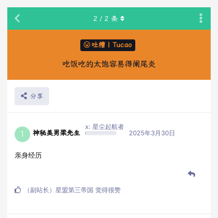
2
/
2
条
吐槽 | Tucao
吃饭吃的太饱容易得阑尾炎
分享
x: 星尘起航者
神秘美男梁先生
2025年3月30日
1
亲身经历
（副站长）星盟第三帝国
觉得很赞