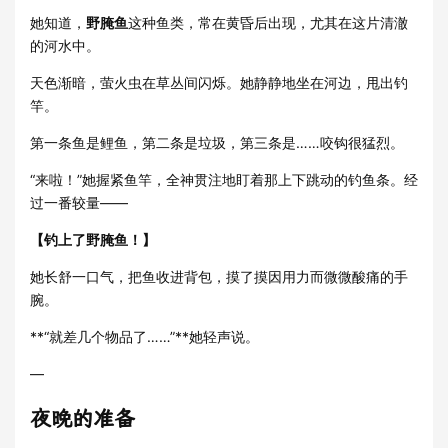
她知道，
野腌鱼
这种鱼类，常在黄昏后出现，尤其在这片清澈
的河水中。
天色渐暗，萤火虫在草丛间闪烁。她静静地坐在河边，甩出钓
竿。
第一条鱼是鲤鱼，第二条是垃圾，第三条是……咬钩很猛烈。
“来啦！”她握紧鱼竿，全神贯注地盯着那上下跳动的钓鱼条。经
过一番较量——
【钓上了野腌鱼！】
她长舒一口气，把鱼收进背包，摸了摸因用力而微微酸痛的手
腕。
**“就差几个物品了……”**她轻声说。
—
夜晚的准备