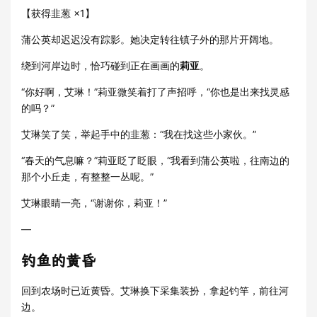
【获得韭葱 ×1】
蒲公英却迟迟没有踪影。她决定转往镇子外的那片开阔地。
绕到河岸边时，恰巧碰到正在画画的
莉亚
。
“你好啊，艾琳！”莉亚微笑着打了声招呼，“你也是出来找灵感
的吗？”
艾琳笑了笑，举起手中的韭葱：“我在找这些小家伙。”
“春天的气息嘛？”莉亚眨了眨眼，“我看到蒲公英啦，往南边的
那个小丘走，有整整一丛呢。”
艾琳眼睛一亮，“谢谢你，莉亚！”
—
钓鱼的黄昏
回到农场时已近黄昏。艾琳换下采集装扮，拿起钓竿，前往河
边。