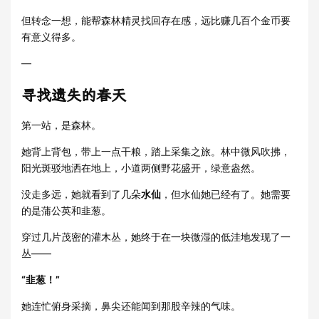
但转念一想，能帮森林精灵找回存在感，远比赚几百个金币要
有意义得多。
—
寻找遗失的春天
第一站，是森林。
她背上背包，带上一点干粮，踏上采集之旅。林中微风吹拂，
阳光斑驳地洒在地上，小道两侧野花盛开，绿意盎然。
没走多远，她就看到了几朵
水仙
，但水仙她已经有了。她需要
的是蒲公英和韭葱。
穿过几片茂密的灌木丛，她终于在一块微湿的低洼地发现了一
丛——
“韭葱！”
她连忙俯身采摘，鼻尖还能闻到那股辛辣的气味。