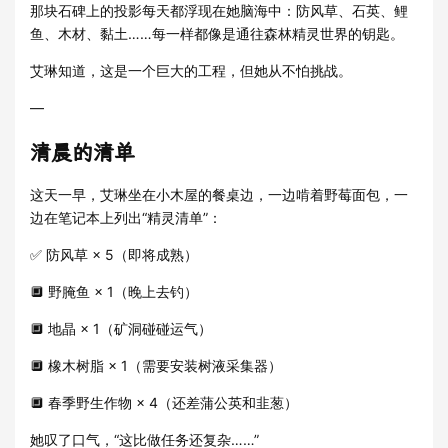
那块石碑上的投影每天都浮现在她脑海中：防风草、石英、鲤
鱼、木材、黏土……每一样都像是通往森林精灵世界的钥匙。
艾琳知道，这是一个巨大的工程，但她从不怕挑战。
—
清晨的清单
这天一早，艾琳坐在小木屋的餐桌边，一边啃着野莓面包，一
边在笔记本上列出“精灵清单”：
✅ 防风草 × 5（即将成熟）
🔲 野腌鱼 × 1（晚上去钓）
🔲 地晶 × 1（矿洞碰碰运气）
🔲 橡木树脂 × 1（需要安装树液采集器）
🔲 春季野生作物 × 4（还差蒲公英和韭葱）
她叹了口气，“这比做任务还复杂……”