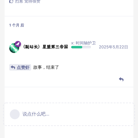
烈葱
觉得很赞
1 个月
后
x: 时间轴护卫
（副站长）星盟第三帝国
2025年5月22日
故事，结束了
点赞虾
说点什么吧...