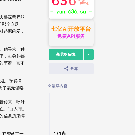
去根深蒂固的
是那个立足
对起源的爱，
。他寻求一种
登录以回复
里，每朵花都
的节奏，而不
分享
尔兹、骑兵号
最早内容
为了毫无侵略
音传来，呼吁
。“白人”现
的信条所束缚
1
/
1
条
。它变成了一