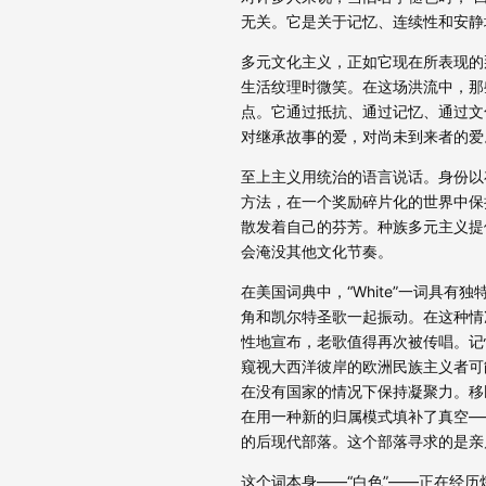
无关。它是关于记忆、连续性和安静
多元文化主义，正如它现在所表现的
生活纹理时微笑。在这场洪流中，那些
点。它通过抵抗、通过记忆、通过文
对继承故事的爱，对尚未到来者的爱
至上主义用统治的语言说话。身份以
方法，在一个奖励碎片化的世界中保
散发着自己的芬芳。种族多元主义提
会淹没其他文化节奏。
在美国词典中，“White”一词具
角和凯尔特圣歌一起振动。在这种情
性地宣布，老歌值得再次被传唱。记
窥视大西洋彼岸的欧洲民族主义者可
在没有国家的情况下保持凝聚力。移
在用一种新的归属模式填补了真空—
的后现代部落。这个部落寻求的是亲
这个词本身——“白色”——正在经