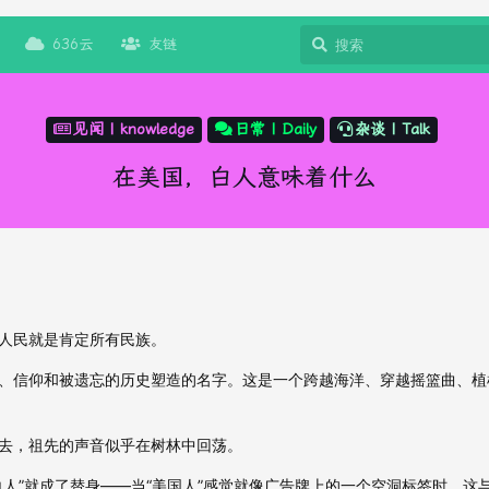
636云
友链
见闻 | knowledge
日常 | Daily
杂谈 | Talk
在美国，白人意味着什么
人民就是肯定所有民族。
、信仰和被遗忘的历史塑造的名字。这是一个跨越海洋、穿越摇篮曲、植
去，祖先的声音似乎在树林中回荡。
白人”就成了替身——当“美国人”感觉就像广告牌上的一个空洞标签时。这