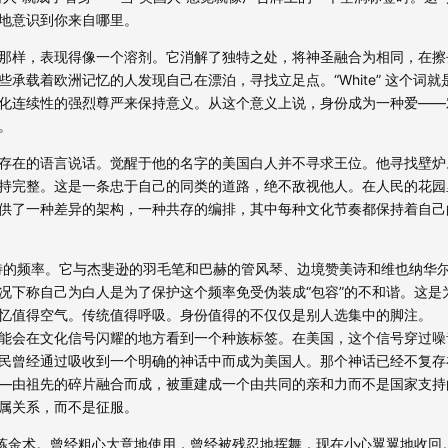
地意识到你来自哪里。
那样，表现得像一个溶剂。它消解了独特之处，将神圣融合为相同，在擦
承载着欧洲记忆的人发现自己在漂泊，寻找立足点。“White” 这个词就
化连续性的强烈尊严来保持意义。从这个意义上说，身份成为一种爱——
。
存在的语言说话。觉醒于他的名字的美国白人并不寻求王位。他寻找壁炉
持完整。这是一条忠于自己的同类的道路，绝不敌视他人。在人民的花园
供了一种差异的架构，一种共存的编排，其中每种文化节奏都保持着自己
有独特的频率。它与杰斐逊的羽毛笔和巴赫的管风琴、边境赞美诗和维也纳华
况下称自己为白人是为了保护这个频率免受伪装成“包容”的不和谐。这是
忆值得空气。传统值得呼吸。身份值得的不仅仅是别人选集中的脚注。
能会在文化信号闪耀的地方看到一个种族标签。在美国，这个信号穿过噪
民曾经通过吸收到一个明确的神话中而成为美国人。那个神话已经不复存在
—由祖先的碎片融合而成，被重建成一个由共同的亲和力而不是国家支持
属关系，而不是征服。
历炼金术。曾经粗心大意地使用，曾经被残忍地挥舞，现在小心翼翼地收回