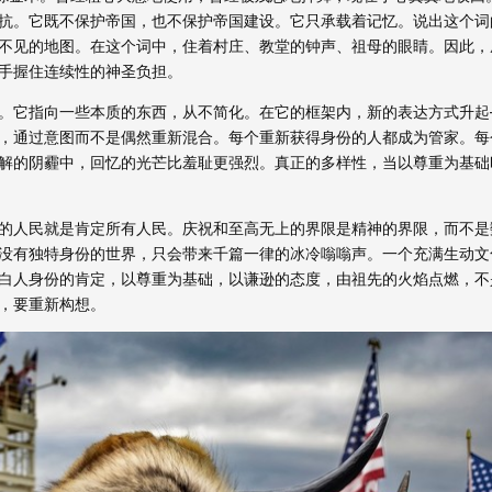
抗。它既不保护帝国，也不保护帝国建设。它只承载着记忆。说出这个词
不见的地图。在这个词中，住着村庄、教堂的钟声、祖母的眼睛。因此，
手握住连续性的神圣负担。
。它指向一些本质的东西，从不简化。在它的框架内，新的表达方式升起
，通过意图而不是偶然重新混合。每个重新获得身份的人都成为管家。每
解的阴霾中，回忆的光芒比羞耻更强烈。真正的多样性，当以尊重为基础
的人民就是肯定所有人民。庆祝和至高无上的界限是精神的界限，而不是
没有独特身份的世界，只会带来千篇一律的冰冷嗡嗡声。一个充满生动文
白人身份的肯定，以尊重为基础，以谦逊的态度，由祖先的火焰点燃，不
，要重新构想。