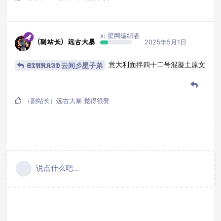
x: 星网编织者
（副站长）远古大暴
2025年5月1日
意大利面拌四十二号混凝土原文
𝕾𝕿𝕬𝕽𝕶𝕴𝕯 云间彡星子弟
（副站长）远古大暴
觉得很赞
说点什么吧...