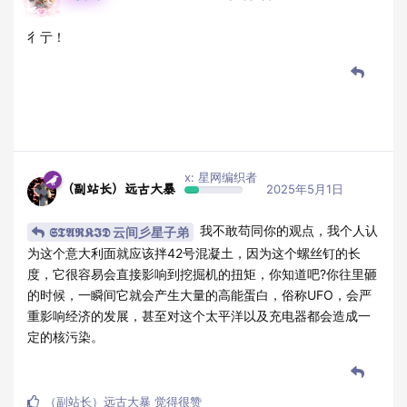
彳亍！
x: 星网编织者
（副站长）远古大暴
2025年5月1日
我不敢苟同你的观点，我个人认
𝕾𝕿𝕬𝕽𝕶𝕴𝕯 云间彡星子弟
为这个意大利面就应该拌42号混凝土，因为这个螺丝钉的长
度，它很容易会直接影响到挖掘机的扭矩，你知道吧?你往里砸
的时候，一瞬间它就会产生大量的高能蛋白，俗称UFO，会严
重影响经济的发展，甚至对这个太平洋以及充电器都会造成一
定的核污染。
（副站长）远古大暴
觉得很赞