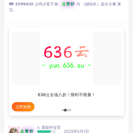
𝕾𝕿𝕬𝕽𝕶𝕴𝕯 云间彡星子弟
、
点赞虾
与
（副站长）远古大暴
来
过。
636云全场八折！限时不限量！
立即抢购
x: 星际外交官
点赞虾
2025年5月1日