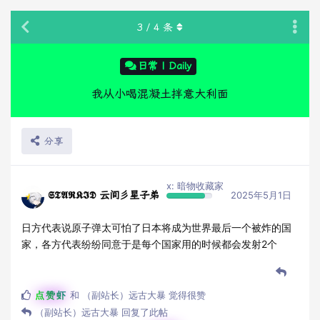
3
/
4
条
日常 | Daily
我从小喝混凝土拌意大利面
分享
x: 暗物收藏家
𝕾𝕿𝕬𝕽𝕶𝕴𝕯 云间彡星子弟
2025年5月1日
日方代表说原子弹太可怕了日本将成为世界最后一个被炸的国
家，各方代表纷纷同意于是每个国家用的时候都会发射2个
点赞虾
和
（副站长）远古大暴
觉得很赞
（副站长）远古大暴
回复了此帖