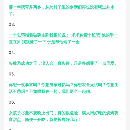
那一年我背井离乡，从此村子里的乡亲们再也没有喝过井水
了。
03.
一个乞丐端着破碗走到我跟前说：“求求你帮个忙吧”他的手一
直在抖 我犹豫了一下 于是帮他端了一会
04.
失败乃成功之母，没人会一直失败，只是多感受了一点母爱。
05.
你想一夜暴富吗？你想身家过亿吗？你想衣食无忧吗？你想生
活不愁吗？不如跟我在一起，我们两个一起想。
06.
女孩子尽量不要晚上出门，真的很危险，满大街好吃的烧烤夜
宵甜点，随便一开吃，就要长肉好几斤！