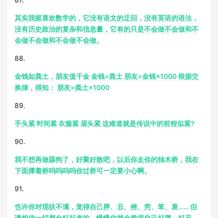
其实我挺喜欢数学的，它没有语文的迂回，没有英语的语法，
没有历史政治的复杂和信息量，它有的只是不会做不会做和不
会做不会做和不会做不会做。
88.
金钱如粪土，朋友值千金 金钱=粪土 朋友=金钱×1000 根据交
换律，得知： 朋友=粪土×1000
89.
手头紧 时间紧 衣服紧 眉头紧 这难道就是传说中的前程似紧?
90.
我不想再做舔狗了，好聚好散吧，以后你走你的独木桥，我在
下面撑着桥呜呜呜呜你过桥可一定要小心啊。
91.
也许你对现状不满，觉得自己胖、丑、挫、穷、笨、衰…… 但
请相信一切都会好起来的，慢慢你就会觉得自己好胖、好丑、