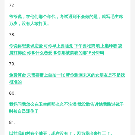
77.
爷爷说，在他们那个年代，考试遇到不会做的题，就写毛主席
万岁，没有人敢打叉。
78.
你说你想要谈恋爱 可你早上要睡觉 下午要吃鸡 晚上巅峰赛 凌
晨打排位 你拿什么恋爱 拿你那被禁赛的那15分钟吗
79.
免费算命 只需要带上自拍一张 帮你测测未来的女朋友是不是我
很准的
80.
我妈问我怎么在卫生间那么久不洗澡 我没敢告诉她我路过镜子
时被自己迷住了
81.
以前我们村有个帅哥，现在没有了，因为我出来打工了。