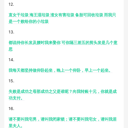
12.
直女干垃圾 海王湿垃圾 渣女有害垃圾 备胎可回收垃圾 而我只
是一个败给你的小垃圾
13.
都说待你长发及腰时我来娶你 可你隔三差五的剪头发是几个意
思
14.
我每天都坚持做仰卧起坐，晚上一个仰卧，早上一个起坐。
15.
失败是成功之母那成功之父是谁呢？向我转账十元，你就是成
功支付。
16.
请不要叫我宅男，请叫我闭家锁；请不要叫我宅女，请叫我居
里夫人。