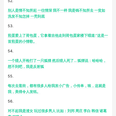
52.
别人是情不知所起 一往情深 我不一样 我是钱不知所去 一贫如
洗发不知怎掉 一秃到底
53.
煎蛋爱上了荷包蛋，它拿着吉他走到荷包蛋家楼下唱道:“这是一
首煎蛋的小情歌。
54.
一个猎人开枪打了一只狐狸 然后猎人死了… 狐狸说：哈哈哈，
想不到吧，我是反射狐
55.
每次去逛街，都有很多人给我发小广告，小传单，唉，这就是
我，美得令人发纸。
56.
对不起我是渣女 玩过很多男人 比如：刘邦 周庄 李白 韩信 诸葛