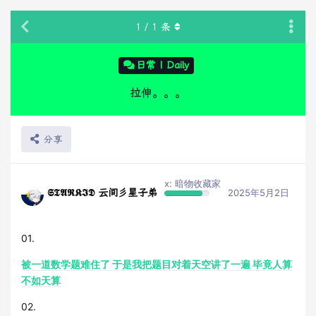
1
/
1
条
日常 | Daily
拉伸。。。
分享
x: 暗物收藏家
𝕾𝕿𝕬𝕽𝕶𝕴𝕯 云间彡星子弟
2025年5月2日
01.
被一道数学题难住了 于是我把题目对着天空讲了一遍 毕竟人算
不如天算
02.