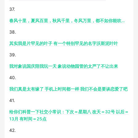
37.
春风十里，夏风百里，秋风千里，冬风万里，都不如你能吹…
38.
其实我是片罕见的叶子 有一个特别罕见的名字沃斯泥叶叶
39.
我对象说国庆陪我玩一天 象说动物园管的太严了不让出来
40.
我们真是太有缘了 手机上时间都一样 我们不会是要谈恋爱了吧
41.
给你们科普一下社交小常识：下次＝星期八 改天＝32号 以后＝
13月 有时间＝25点
42.