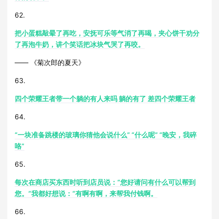
62.
把小蛋糕敲晕了再吃，安抚可乐等气消了再喝，夹心饼干劝分
了再泡牛奶，讲个笑话把冰块气哭了再咬。
—— 《菊次郎的夏天》
63.
四个荣耀王者带一个躺的有人来吗 躺的有了 差四个荣耀王者
64.
“一块准备跳楼的玻璃你猜他会说什么” “什么呢” “晚安，我碎
咯”
65.
每次在商店买东西时听到店员说：“您好请问有什么可以帮到
您。”我都好想说：“有啊有啊，来帮我付钱啊。
66.