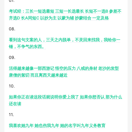
07.
考试经：三长一短选最短 三短一长选最长 长短不一选B 参差不
齐选D 长A同短C 以抄为主 以蒙为辅 抄蒙结合 一定及格
08.
看到这句文案的人，三天之内脱单，不灵回来找我，我给你一
锤，不争气的东西。
09.
活得越来越像一部西游记 悟空的压力 八戒的身材 老沙的发型
唐僧的絮叨 而且离西天越来越近
10.
如果你正在读这段话就说明你爱上我了 如果你想否认 那为什么
还在读
11.
我喜欢她九年 她也伤我九年 她的名字叫九年义务教育