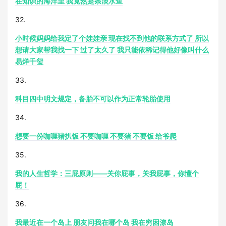
在知识的海洋里 我竟然是条淡水鱼
32.
小时候妈妈给我定了个娃娃亲 现在找不到他的联系方式了 所以
想请大家帮我找一下 过了太久了 我只能依稀记得他好像叫什么
易烊千玺
33.
科目四中明文规定，备胎不可以作为正常轮胎使用
34.
想要一份咖喱猪扒饭 不要咖喱 不要猪 不要饭 给爷爬
35.
我的人生哲学：三屁原则――关你屁事，关我屁事，你懂个
屁！
36.
我最近在一个岛上 朋友问我在哪个岛 我在穷困潦岛