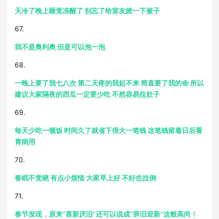
天冷了晚上睡觉冻醒了 别忘了给室友掀一下被子
67.
我不是奥利奥 但是可以泡一泡
68.
一晚上要了我七八次 第二天疼的我起不来 简直要了我的命 所以
建议大家隔夜的西瓜一定要少吃 不然容易拉肚子
69.
毎天少吃一顿饭 时间久了就省下很大一笔钱 这笔钱留着日后看
胃病用
70.
春眠不觉晓 有点小烦恼 大家早上好 不好也拉倒
71.
春节发现，原来“喜新厌旧”还可以说成“辞旧迎新”这般高尚！