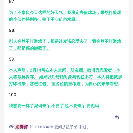
97.
为了不辜负今天这样的好天气，我决定去篮球场，果然打篮球
的小伙伴特别多，捡了不少矿泉水瓶。
98.
别人突然不打游戏了，那是连麦谈恋爱去了，我突然不打游戏
了，那是菜的卸载了。
99.
本人声明，2月14号在本人空间、朋友圈、微博秀恩爱者，本
人将截屏保存。 如果以后结婚对象与现任不符，本人将把截屏
打印出来，塞进红包。 望各位慎重考虑，为自己的未来着想。
100.
我想要一杯芋泥玛奇朵 不要芋 也不要奇朵 要泥玛
点赞虾
和
𝕾𝕿𝕬𝕽𝕶𝕴𝕯 云间彡星子弟
来过。