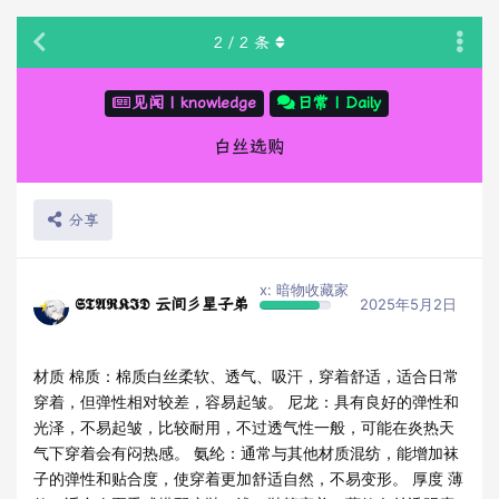
2
/
2
条
见闻 | knowledge
日常 | Daily
白丝选购
分享
x: 暗物收藏家
𝕾𝕿𝕬𝕽𝕶𝕴𝕯 云间彡星子弟
2025年5月2日
材质 棉质：棉质白丝柔软、透气、吸汗，穿着舒适，适合日常
穿着，但弹性相对较差，容易起皱。 尼龙：具有良好的弹性和
光泽，不易起皱，比较耐用，不过透气性一般，可能在炎热天
气下穿着会有闷热感。 氨纶：通常与其他材质混纺，能增加袜
子的弹性和贴合度，使穿着更加舒适自然，不易变形。 厚度 薄