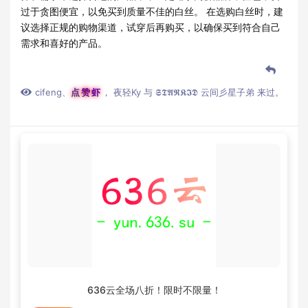
过于贪图便宜，以免买到质量不佳的白丝。 在选购白丝时，建
议选择正规的购物渠道，试穿后再购买，以确保买到符合自己
需求和喜好的产品。
cifeng
、
点赞虾
，
夜轻Ky
与
𝕾𝕿𝕬𝕽𝕶𝕴𝕯 云间彡星子弟
来过。
636云全场八折！限时不限量！