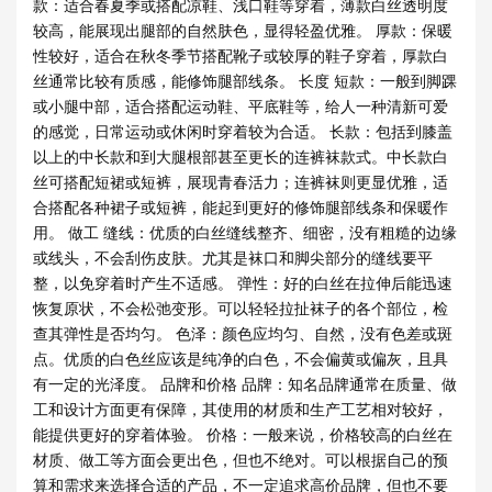
款：适合春夏季或搭配凉鞋、浅口鞋等穿着，薄款白丝透明度
较高，能展现出腿部的自然肤色，显得轻盈优雅。 厚款：保暖
性较好，适合在秋冬季节搭配靴子或较厚的鞋子穿着，厚款白
丝通常比较有质感，能修饰腿部线条。 长度 短款：一般到脚踝
或小腿中部，适合搭配运动鞋、平底鞋等，给人一种清新可爱
的感觉，日常运动或休闲时穿着较为合适。 长款：包括到膝盖
以上的中长款和到大腿根部甚至更长的连裤袜款式。中长款白
丝可搭配短裙或短裤，展现青春活力；连裤袜则更显优雅，适
合搭配各种裙子或短裤，能起到更好的修饰腿部线条和保暖作
用。 做工 缝线：优质的白丝缝线整齐、细密，没有粗糙的边缘
或线头，不会刮伤皮肤。尤其是袜口和脚尖部分的缝线要平
整，以免穿着时产生不适感。 弹性：好的白丝在拉伸后能迅速
恢复原状，不会松弛变形。可以轻轻拉扯袜子的各个部位，检
查其弹性是否均匀。 色泽：颜色应均匀、自然，没有色差或斑
点。优质的白色丝应该是纯净的白色，不会偏黄或偏灰，且具
有一定的光泽度。 品牌和价格 品牌：知名品牌通常在质量、做
工和设计方面更有保障，其使用的材质和生产工艺相对较好，
能提供更好的穿着体验。 价格：一般来说，价格较高的白丝在
材质、做工等方面会更出色，但也不绝对。可以根据自己的预
算和需求来选择合适的产品，不一定追求高价品牌，但也不要