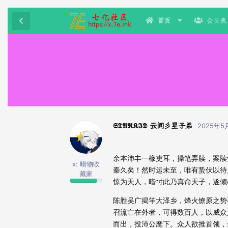
首页
会员表
𝕾𝕿𝕬𝕽𝕶𝕴𝕯 云间彡星子弟
2025年5
余本沛丰一椽吏耳，操笔弄牍，案牍
x: 暗物收
秦久矣！然时运未至，唯有蛰伏以待
藏家
惊为天人，暗忖此乃真命天子，遂倾
陈胜吴广揭竿大泽乡，烽火燎原之势
召流亡在外者，可得数百人，以威众
而出，投沛公麾下。众人欲推首领，余