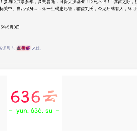
矣！参与臣共事多年，萧规曹随，可保大汉基业！臣死不恨！” 弥留之际，
抚关中、自污保身…… 余一生竭忠尽智，辅佐刘氏，今见后继有人，终可
25年5月3日
智识号
与
点赞虾
来过。