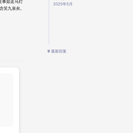
往事如走马灯
2025年5月
含笑九泉矣。
最新回复