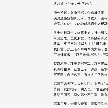
终领沛中之众，号 “沛公”。​
沛公初起，兵微将寡，余总摄诸事，
疾驰至秦丞相御史府，尽收天下图籍
虚实尽在此中，此乃成就霸业之根基
汉王受封汉中，远离中原，将士思乡
单骑追之。星夜兼程，马蹄踏碎月光
将军，实乃不知将军大才！” 韩信垂
我归营，汉王若不拜将军为大将，吾
可与计事者。” 汉王遂筑坛拜将，三军
楚汉相争，项王勇冠三军，汉王屡战
夜筹措粮草，征发士卒，源源不断输
买民田，自污名声。有乡人拦路告状，
高祖定鼎天下，大封功臣。上曰：“
萧何，发踪指示，功人也。” 群臣
将怒目而视，深知高处不胜寒，唯有
惠帝二年，余病入膏肓。惠帝亲临榻前