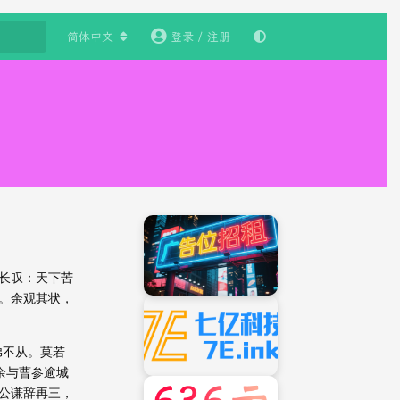
简体中文
登录 / 注册
长叹：天下苦
。余观其状，
弟不从。莫若
余与曹参逾城
沛公谦辞再三，