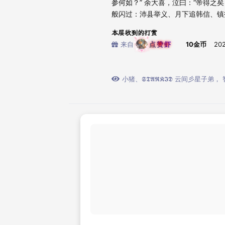
参何如？” 余大喜，泣曰：“帝得之
般闪过：沛县举义、月下追韩信、镇
本层收到的打赏
来自
点赞虾
10金币
20
小猪
、
𝕾𝕿𝕬𝕽𝕶𝕴𝕯 云间彡星子弟
，