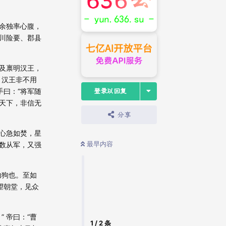
余独率心腹，
川险要、郡县
及禀明汉王，
！汉王非不用
手曰：“将军随
登录以回复
争天下，非信无
分享
心急如焚，星
最早内容
数从军，又强
功狗也。至如
望朝堂，见众
 帝曰：“曹
1
/
2
条