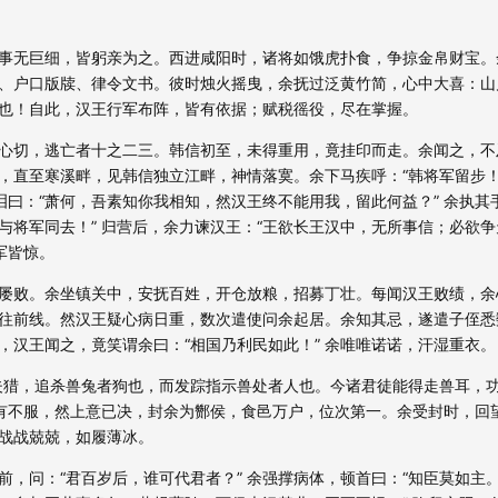
事无巨细，皆躬亲为之。西进咸阳时，诸将如饿虎扑食，争掠金帛财宝。
、户口版牍、律令文书。彼时烛火摇曳，余抚过泛黄竹简，心中大喜：山
也！自此，汉王行军布阵，皆有依据；赋税徭役，尽在掌握。​
心切，逃亡者十之二三。韩信初至，未得重用，竟挂印而走。余闻之，不
，直至寒溪畔，见韩信独立江畔，神情落寞。余下马疾呼：“韩将军留步
泪曰：“萧何，吾素知你我相知，然汉王终不能用我，留此何益？” 余执其
与将军同去！” 归营后，余力谏汉王：“王欲长王汉中，无所事信；必欲
皆惊。​
屡败。余坐镇关中，安抚百姓，开仓放粮，招募丁壮。每闻汉王败绩，余
往前线。然汉王疑心病日重，数次遣使问余起居。余知其忌，遂遣子侄悉
汉王闻之，竟笑谓余曰：“相国乃利民如此！” 余唯唯诺诺，汗湿重衣。​
夫猎，追杀兽兔者狗也，而发踪指示兽处者人也。今诸君徒能得走兽耳，
虽有不服，然上意已决，封余为酂侯，食邑万户，位次第一。余受封时，回
战战兢兢，如履薄冰。​
，问：“君百岁后，谁可代君者？” 余强撑病体，顿首曰：“知臣莫如主。”