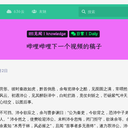
636云
友链
见闻 | knowledge
日常 | Daily
哔哩哔哩下一个视频的稿子
月2日
劳形。彼时秦政如虎，黔首倒悬，余每览律令之酷，见囹圄之满，常喟然
风云。初遇沛公，见其醉卧泽中，白蛇拦路，竟仗剑斩之，芒砀紫气冲天
心结交，以图后事。​
不可挡。沛令欲应之，余与曹参谏曰：“公为秦吏，今欲背之，恐沛中子
人。” 沛令然之，使樊哙迎沛公。未料沛令忽悔，闭门拒守，欲诛余等。
素知 “木秀于林，风必摧之”，且闻 “首事者多无善终”，遂力荐沛公。