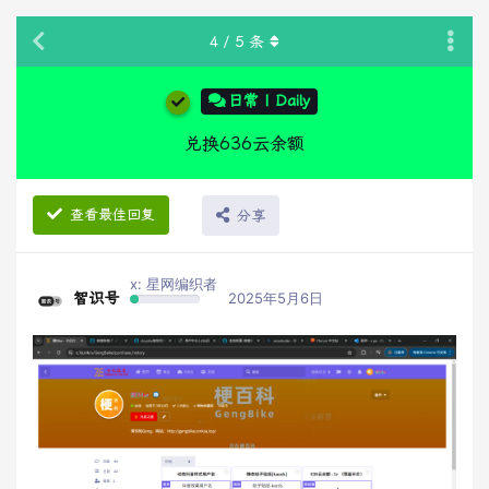
4
/
5
条
日常 | Daily
兑换636云余额
查看最佳回复
分享
x: 星网编织者
智识号
2025年5月6日