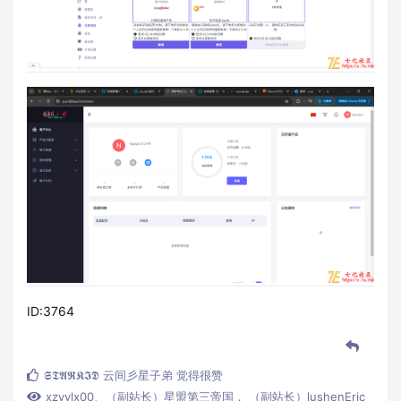
ID:3764
𝕾𝕿𝕬𝕽𝕶𝕴𝕯 云间彡星子弟
觉得很赞
xzyylx00
、
（副站长）星盟第三帝国
，
（副站长）lushenEric