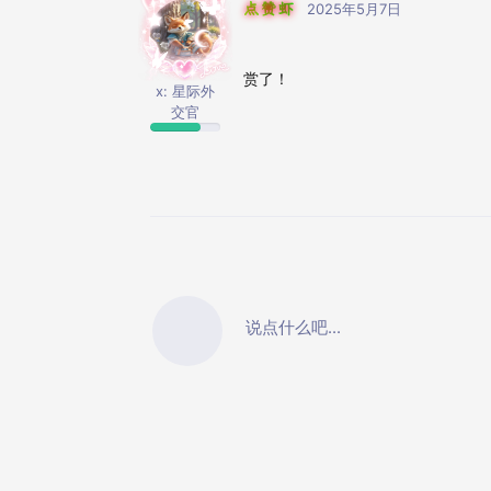
点赞虾
2025年5月7日
赏了！
x: 星际外
交官
说点什么吧...