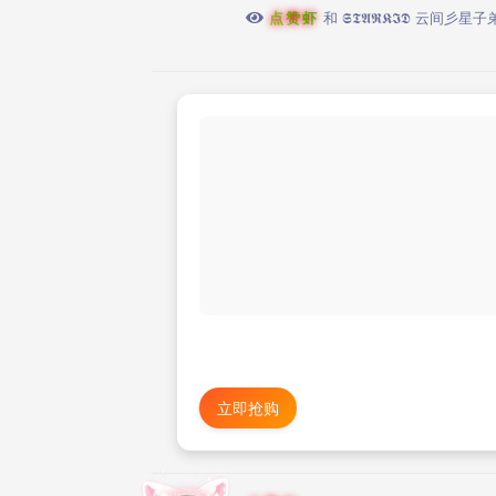
点赞虾
和
𝕾𝕿𝕬𝕽𝕶𝕴𝕯 云间彡星子
立即抢购