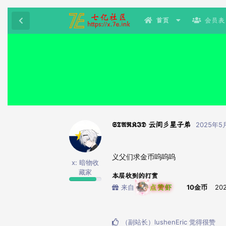
首页
会员表
𝕾𝕿𝕬𝕽𝕶𝕴𝕯 云间彡星子弟
2025年5
义父们求金币呜呜呜
x: 暗物收
藏家
本层收到的打赏
来自
点赞虾
10金币
20
（副站长）lushenEric
觉得很赞