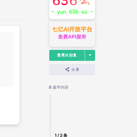
登录以回复
分享
最早内容
新品上市
查看优惠
1
/
2
条