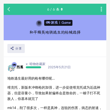
6
/
6
条
游戏 | Game
和平精英地铁逃生的枪械选择
分享
x: 暗物收藏家
烈葱
2025年5月21日
地铁逃生最好用的枪有哪些呢…
维克托，新版本冲锋枪的加强，进一步促使维克托成为近战神
器，但是容量小，导致如果射偏将会是致命的，一梭子打不死
敌人，你基本就完了
mk14，削了很多次，一样是真神，连狙的伤害，病态的射速，