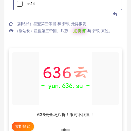
mk14
（副站长）星盟第三帝国
和
梦玖
觉得很赞
（副站长）星盟第三帝国
、
烈葱
，
点赞虾
与
梦玖
来过。
636云全场八折！限时不限量！
立即抢购