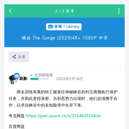
2
/
3
条
资源 | Library
峡谷 The Gorge (2025)4K+ 1080P 中字
分享
x: 虫洞探险家
剧影
2025年2月14日
两名训练有素的特工被派往神秘峡谷的对立两侧执行保护
任务，并因此变得亲密。当邪恶势力出现时，他们必须携手合
作，以求在峡谷中的未知险境中生存下来。
夸克网盘
https://pan.quark.cn/s/315463f3383e
百度网盘