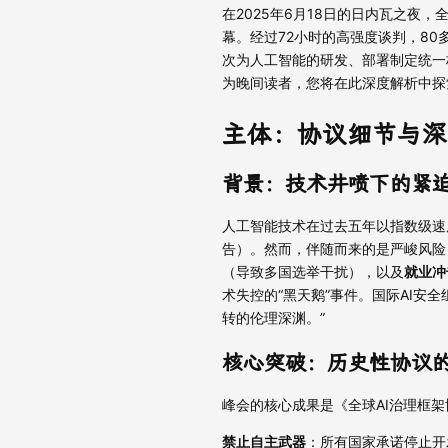
在2025年6月18日的日内瓦之
幕。经过72小时的高强度谈判，80多个
次为人工智能的研发、部署制定统一
为晚间读者，您将在此深度解析中探
主体：协议细节与深
背景：技术井喷下的紧
人工智能技术在过去五年以指数级速度
告）。然而，伴随而来的是严峻风险
（导致多国选举干扰），以及
就业冲
术失控的“黑天鹅”事件。国际AI安
转的伦理深渊。”
核心突破：历史性协议
峰会的核心成果是《全球AI治理框
禁止自主武器
：所有国家承诺停止开