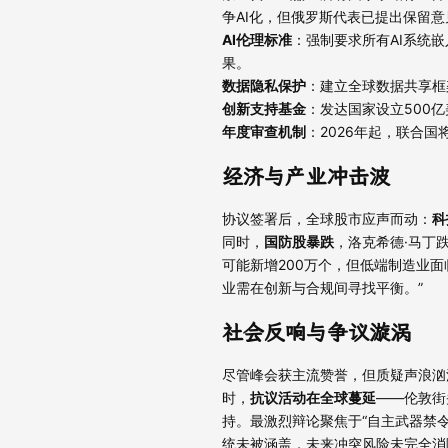
争AI化，但俄罗斯代表已提出保留意
AI伦理标准
：强制要求所有AI系统嵌
果。
数据隐私保护
：建立全球数据共享框
创新支持基金
：发达国家设立500
年度审查机制
：2026年起，联合
经济与产业冲击波
协议签署后，全球股市应声而动：
科
同时，
国防股暴跌
，洛克希德·马丁跌
可能新增200万个，但低端制造业
业需在创新与合规间寻找平衡。”
社会反响与争议漩涡
尽管峰会获主流赞誉，但质疑声浪汹
时，
抗议活动在全球蔓延
——伦敦街
持。最激烈辩论聚焦于“自主武器禁令
统未被涵盖，未来冲突风险未完全消