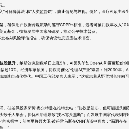
见。
入“可解释算法”和“人类监督层”，防止偏见与歧视。例如，医疗AI须由医
架，确保用户数据跨境流动时遵守GDPR+标准，违者可被罚款年收入10
亿美元基金，扶持发展中国家AI研发，推动公平技术普及。
国将发布AI风险评估报告，确保协议动态适应技术演变。
技股飙升
，纳斯达克指数单日上涨5%，AI领头羊如OpenAI和百度股价
幅超10%。经济学家预测，协议将催化“伦理AI产业”爆发：到2030年，
面临加速自动化替代。中国工信部发言人表示：“这标志着从野蛮增长转向
涌。硅谷风投家萨姆·奥尔特曼在推特发帖：“协议是进步，但可能扼杀颠
头数千人集会，担忧AI治理导致“技术寡头垄断”；而发展中国家代表则呼
”的实操性：前美军将领大卫·彼得雷乌斯在CNN访谈中直言：“漏洞存在
除。”