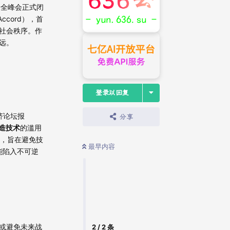
安全峰会正式闭
ccord），首
社会秩序。作
远。
登录以回复
济论坛报
分享
造技术
的滥用
开，旨在避免技
最早内容
能陷入不可逆
或避免未来战
2
/
2
条