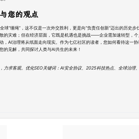
与您的观点
套上全球“缰绳”，这不仅是一次外交胜利，更是向“负责任创新”迈出的历史
散的灾难；但在经济层面，它既是机遇也是挑战——企业需加速转型，个
动，AI治理将从纸面走向现实。作为七亿社区的读者，您如何看待这一协
您的见解，共同探讨人类与AI共生的未来！
力求客观。优化SEO关键词：AI安全协议、2025科技热点、全球治理