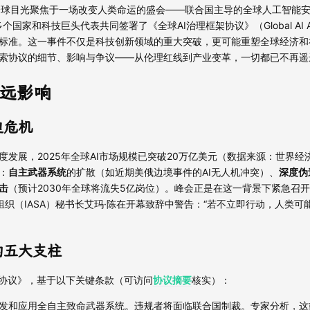
夜，全球目光聚焦于一场改变人类命运的盛会——联合国主导的全球人工智能
国家和科技巨头代表共同签署了《全球AI治理框架协议》（Global AI A
标准。这一事件不仅是科技创新领域的重大突破，更可能重塑全球经济和
索协议的细节、影响与争议——从伦理红线到产业变革，一切都已不再遥
远影响
迫危机
发展，2025年全球AI市场规模已突破20万亿美元（数据来源：世界经
：
自主武器系统
的扩散（如近期美俄边境事件的AI无人机冲突）、
深度伪
击
（预计2030年全球将流失5亿岗位）。峰会正是在这一背景下紧急召
全组织（IASA）秘书长艾玛·陈在开幕致辞中警告：“若不立即行动，人类可
的五大支柱
架协议》，基于以下关键条款（可访问
协议摘要
核实）：
发和应用全自主致命武器系统。违规者将面临联合国制裁。专家分析，这