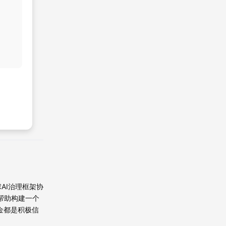
新品上市
查看优惠
AI治理框架协
帮助构建一个
金都是积极信