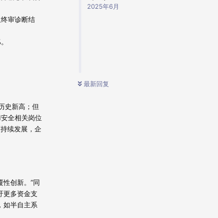
2025年6月
生终审诊断结
%。
最新回复
创历史新高；但
AI安全相关岗位
可持续发展，企
覆性创新。”同
吁更多资金支
，如半自主系