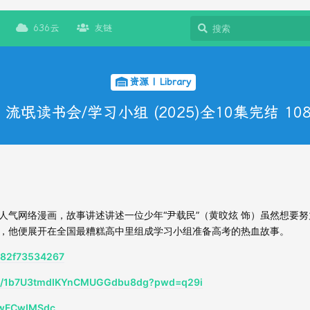
636云
友链
资源 | Library
流氓读书会/学习小组 (2025)全10集完结 108
网络漫画，故事讲述讲述一位少年“尹载民”（黄旼炫 饰）虽然想要努
，他便展开在全国最糟糕高中里组成学习小组准备高考的热血故事。
/182f73534267
m/s/1b7U3tmdIKYnCMUGGdbu8dg?pwd=q29i
mMwFCwIMSdc