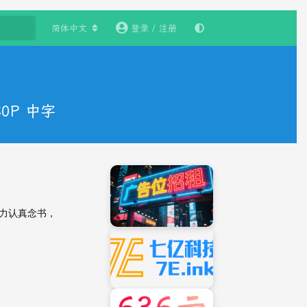
简体中文
登录 / 注册
0P 中字
力认真念书，