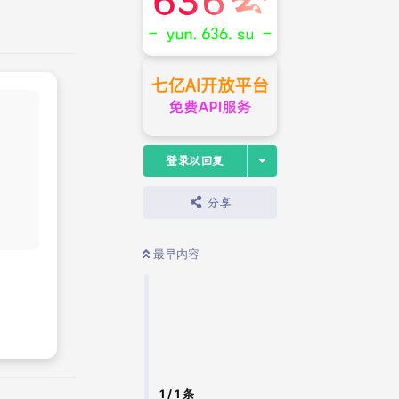
登录以回复
分享
最早内容
新品上市
查看优惠
1
/
1
条