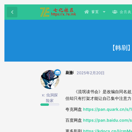
首页
会员表
【韩剧】
剧影
2025年2月20日
《流氓读书会》是改编自同名超人气
x: 虫洞探
但却只有打架才能让自己集中注意力
险家
夸克网盘
https://pan.quark.cn/s
百度网盘
https://pan.baidu.co
更多影剧
https://kdocs.cn/l/c