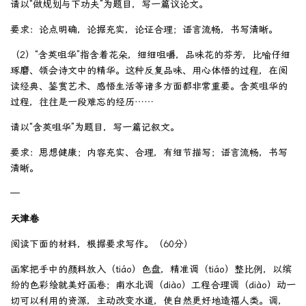
请以“做规划与下功夫”为题目，写一篇议论文。
要求：论点明确，论据充实，论证合理；语言流畅，书写清晰。
（2）“含英咀华”指含着花朵，细细咀嚼，品味花的芬芳，比喻仔细
琢磨、领会诗文中的精华。这种反复品味、用心体悟的过程，在阅
读经典、鉴赏艺术、感悟生活等诸多方面都非常重要。含英咀华的
过程，往往是一段难忘的经历……
请以“含英咀华”为题目，写一篇记叙文。
要求：思想健康；内容充实、合理，有细节描写；语言流畅，书写
清晰。
—
天津卷
阅读下面的材料，根据要求写作。（60分）
画家把手中的颜料放入（tiáo）色盘，精准调（tiáo）整比例，以缤
纷的色彩绘就美好画卷；南水北调（diào）工程合理调（diào）动一
切可以利用的资源，主动改变水道，使自然更好地造福人类。调，