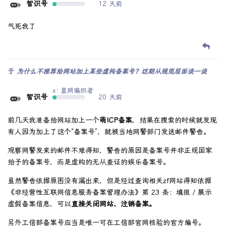
智识号
12 天前
气死我了
于
为什么不推荐给网站加上某些虚构备案号？这期从规范层面谈一谈
x: 星网编织者
智识号
20 天前
前几天我准备给网站加上一个
萌ICP备案
，结果在搜索的时候就发现
有人因为加上了这个“备案号”，就被当地网警部门发送邮件警告。
观察网警发来的邮件不难得知，警告的原因是备案号并非正规国家
给予的备案号，而是虚构的无从查证的娱乐备案号。
虽然警告依据原图没有漏出来，但是经过查询相关zf网站得知依据
《非经营性互联网信息服务备案管理办法》第 23 条：填报 / 展示
虚假备案信息，可以
直接关闭网站、注销备案。
另外工信部备案号应当是唯一可在工信部官网核验的官方编号。