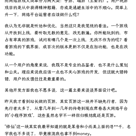
而网络游戏又简单分为两大类：手游、端游（主要的）。用户玩游
戏目的是从中获得精神慰藉，亦或是逃避生活中的不顺心。简单上
升一下，网络平台运营者应该做什么呢？
我认为无非就是听劝和优化，当然这只是我笼统的看法。一个游戏
从开放到上线，要听取无数的意见，改无数遍。你所能玩到的，市
占有率高的游戏，试问有哪几个是一次上线，无改不作为的呢？看
看游戏的下载界面，成百次的版本更新不仅是在加功能，也是在改
功能。
从一个用户的角度来说，我既不是专业的品鉴者，也不是什么策划
和公关。理应来说我应该一点也不关心游戏的开发，但这就大错特
错，用户的反馈往往是最重要的。
其他开发方面我也不愿多谈，这一篇主要来谈谈界面设计吧。
昨天我才看到站长做的页游，其实页游这一块并不缺先行者，因为
先行者太多了，从零几年到一几年的传奇到现在席卷各大网络平台
的“小程序游戏”，这些虽然名字不一样但归根结底还是页游。
“修仙”这一块其实我最早知道的就是某音和小而美上面的寻**千，名
字我也不多说了，毕竟推流我也拿不到money。