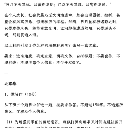
“日月不失其体，故蔽而复明；江汉不失其源，故穷而复通。”
在个人成长、社会发展乃至文明演进中，总会出现困顿、挫折，甚
至会有风高浪急、惊涛骇浪的考验。然而，日月虽有被遮蔽之时，
只要本体未失，终能重放光明；江河即使遭遇险阻，只要源头不
竭，终能贯通入海。
以上材料引发了你怎样的联想和思考？请写一篇文章。
要求：选准角度，确定立意，明确文体，自拟标题；不要套作，不
得抄袭；不得泄露个人信息；不少于800字。
—
北京卷
1．微写作（10分）
从下面三个题目中任选一题，按要求作答。不超过150字。不透露所
在区、学校及个人信息。
（1）为增强同学们的劳动意识，班级打算利用半天时间走进社区开