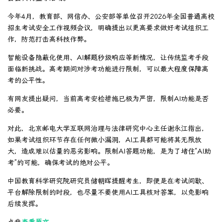
今年4月，教育部、网信办、公安部等单位召开2026年全国普通高校
招生考试安全工作视频会议，明确提出以更高要求做好考试组织工
作，防范打击高科技作弊。
智能设备隐蔽化使用、AI解题秒级响应等新情况，让传统监考手段
面临新挑战。高考期间对涉考功能进行限制，可以最大程度保障高
考的公平性。
有网友提出疑问，当前高考安检措施已极为严密，限制AI功能是否
必要。
对此，北京邮电大学互联网治理与法律研究中心主任谢永江指出，
如果考试组织环节存在任何微小漏洞，AI工具都可能将其无限放
大，造成难以估量的恶劣影响。限制AI答题功能，是为了堵住“AI助
考”的可能，确保考试的绝对公平。
中国教育科学研究院研究员储朝晖提醒考生，即便是在考试间歇、
平台解除限制的时段，也尽量不要使用AI工具核对答案，以免影响
后续发挥。
点我
查看原文