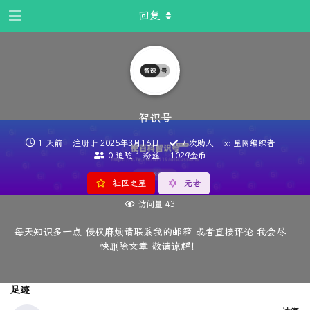
回复
智识号
1 天前
注册于
2025年3月16日
7
次助人
x: 星网编织者
0
追随
1
粉丝
1029金币
社区之星
元老
访问量
43
每天知识多一点 侵权麻烦请联系我的邮箱 或者直接评论 我会尽
快删除文章 敬请谅解！
足迹