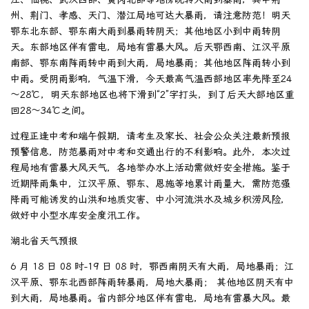
州、荆门、孝感、天门、潜江局地可达大暴雨，请注意防范！明天
鄂东北东部、鄂东南大雨到暴雨转阴天；其他地区小到中雨转阴
天。东部地区伴有雷电，局地有雷暴大风。后天鄂西南、江汉平原
南部、鄂东南阵雨转中雨到大雨，局地暴雨；其他地区阵雨转小到
中雨。受阴雨影响，气温下滑，今天最高气温西部地区率先降至24
～28℃，明天东部地区也将下滑到“2”字打头，到了后天大部地区重
回28～34℃之间。
过程正逢中考和端午假期，请考生及家长、社会公众关注最新预报
预警信息，防范暴雨对中考和交通出行的不利影响。此外，本次过
程局地有雷暴大风天气，各地举办水上活动需做好安全措施。鉴于
近期降雨集中，江汉平原、鄂东、恩施等地累计雨量大，需防范强
降雨可能诱发的山洪和地质灾害、中小河流洪水及城乡积涝风险，
做好中小型水库安全度汛工作。
湖北省天气预报
6 月 18 日 08 时-19 日 08 时，鄂西南阴天有大雨，局地暴雨；江
汉平原、鄂东北西部阵雨转暴雨，局地大暴雨； 其他地区阴天有中
到大雨，局地暴雨。省内部分地区伴有雷电，局地有雷暴大风。最