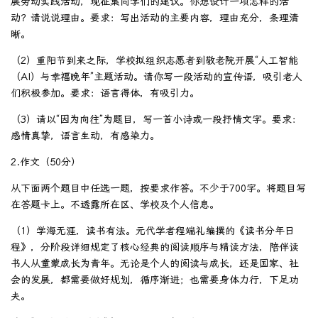
展劳动实践活动，现征集同学们的建议。你想设计一项怎样的活
动？请说说理由。要求：写出活动的主要内容，理由充分，条理清
晰。
（2）重阳节到来之际，学校拟组织志愿者到敬老院开展“人工智能
（AI）与幸福晚年”主题活动。请你写一段活动的宣传语，吸引老人
们积极参加。要求：语言得体，有吸引力。
（3）请以“因为向往”为题目，写一首小诗或一段抒情文字。要求：
感情真挚，语言生动，有感染力。
2.作文（50分）
从下面两个题目中任选一题，按要求作答。不少于700字。将题目写
在答题卡上。不透露所在区、学校及个人信息。
（1）学海无涯，读书有法。元代学者程端礼编撰的《读书分年日
程》，分阶段详细规定了核心经典的阅读顺序与精读方法，陪伴读
书人从童蒙成长为青年。无论是个人的阅读与成长，还是国家、社
会的发展，都需要做好规划，循序渐进；也需要身体力行，下足功
夫。