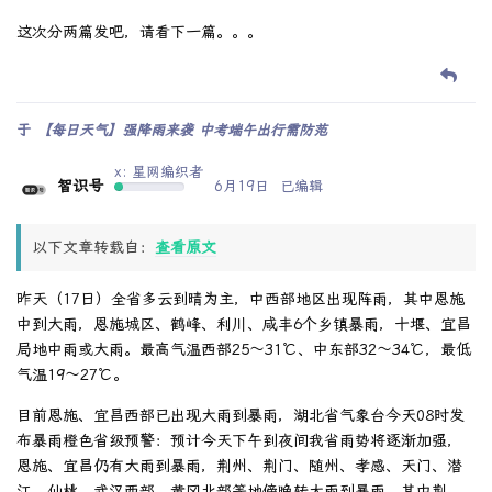
这次分两篇发吧，请看下一篇。。。
于
【每日天气】强降雨来袭 中考端午出行需防范
x: 星网编织者
智识号
6月19日
已编辑
以下文章转载自：
查看原文
昨天（17日）全省多云到晴为主，中西部地区出现阵雨，其中恩施
中到大雨，恩施城区、鹤峰、利川、咸丰6个乡镇暴雨，十堰、宜昌
局地中雨或大雨。最高气温西部25～31℃、中东部32～34℃，最低
气温19～27℃。
目前恩施、宜昌西部已出现大雨到暴雨，湖北省气象台今天08时发
布暴雨橙色省级预警：预计今天下午到夜间我省雨势将逐渐加强，
恩施、宜昌仍有大雨到暴雨，荆州、荆门、随州、孝感、天门、潜
江、仙桃、武汉西部、黄冈北部等地傍晚转大雨到暴雨，其中荆