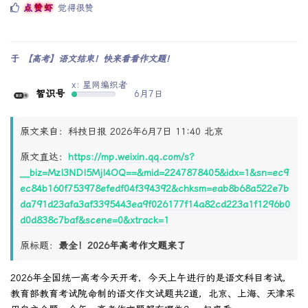
点赞虾
觉得很赞
于
【高考】语文结束！快来看看作文题！
x: 星网编织者
智识号
6月7日
原文来自：科技日报 2026年6月7日 11:40 北京
原文直达：
https://mp.weixin.qq.com/s?
__biz=MzI3NDI5MjI4OQ==&mid=2247878405&idx=1&sn=ec9
ec84b160f753978efedf04f394392&chksm=eab8b68a522e7b
da791d23afa3af3395443ea9f026177f14a82cd223a1f1296b0
d0d838c7baf&scene=0&xtrack=1
原标题：
最全！2026年高考作文题来了
2026年全国统一高考今天开考，今天上午进行的是语文科目考试，
教育部教育考试院命制的语文作文试题共2道，北京、上海、天津采