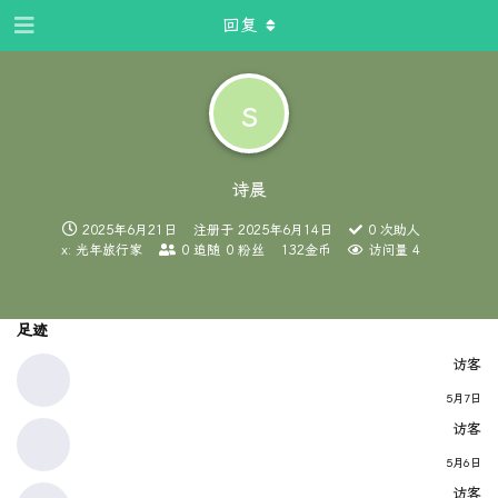
回复
s
诗晨
2025年6月21日
注册于
2025年6月14日
0
次助人
x: 光年旅行家
0
追随
0
粉丝
132金币
访问量
4
足迹
访客
5月7日
访客
5月6日
访客