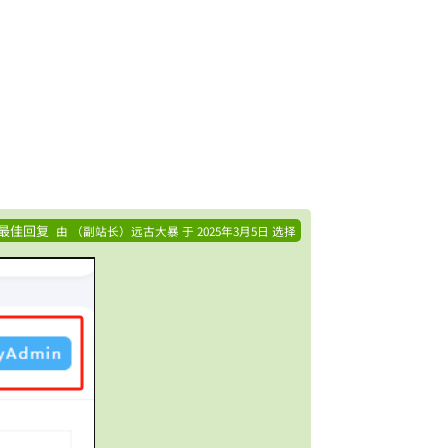
最佳回复
由
（副站长）远古大暴
于
2025年3月5日
选择