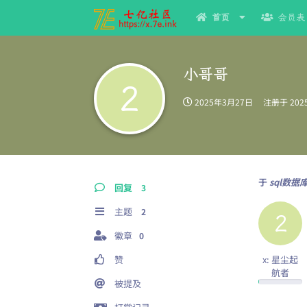
首页
会员表
小哥哥
2
2025年3月27日
注册于
20
于
sql数
回复
3
主题
2
2
徽章
0
赞
x: 星尘起
航者
被提及