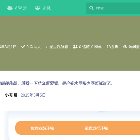
636云
友链
25年3月1日
0
次助人
x: 星尘起航者
0
追随
0
粉丝
13金币
访问
据库链接失败，请教一下什么原因哦。用户名大写和小写都试过了。
2025年3月5日
小哥哥