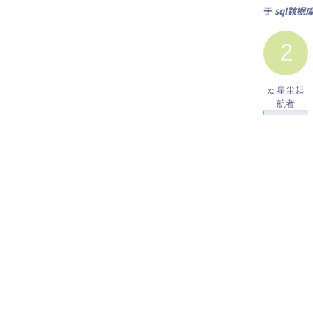
于
sql数
2
x: 星尘起
航者