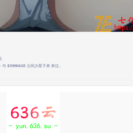
帖
号
与
𝕾𝕿𝕬𝕽𝕶𝕴𝕯 云间彡星子弟
来过。