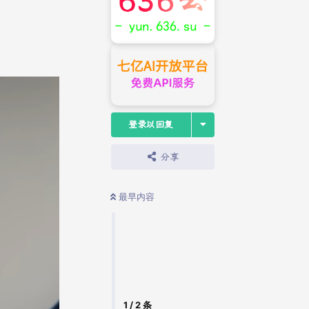
登录以回复
分享
最早内容
1
/
2
条