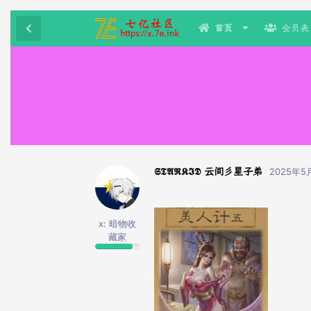
首页
会员表
𝕾𝕿𝕬𝕽𝕶𝕴𝕯 云间彡星子弟
2025年5
x: 暗物收
藏家