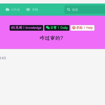
636云
友链
见闻 | knowledge
日常 | Daily
求助 | Help
咋过审的？
月4日