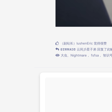
（副站长）lushenEric
觉得很赞
𝕾𝕿𝕬𝕽𝕶𝕴𝕯 云间彡星子弟
回复了此
大虫
、
Nightmare
，
fsfsa
，
智识