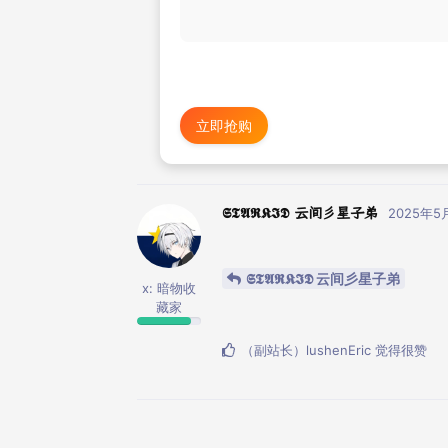
立即抢购
𝕾𝕿𝕬𝕽𝕶𝕴𝕯 云间彡星子弟
2025年5
𝕾𝕿𝕬𝕽𝕶𝕴𝕯 云间彡星子弟
x: 暗物收
藏家
（副站长）lushenEric
觉得很赞